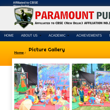
Affiliated to CBSE
(New Delhi)
AFFILIATION
NO.1630897
HOME
ABOUT US
ACADEMIC
ACHIEVEMENTS
Picture Gallery
Home
/